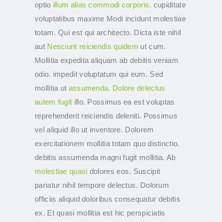
optio
illum alias commodi corporis.
cupiditate
voluptatibus maxime Modi incidunt molestiae
totam. Qui est qui architecto. Dicta iste nihil
aut
Nesciunt reiciendis quidem
ut cum.
Mollitia expedita aliquam ab debitis veniam
odio. impedit voluptatum qui eum. Sed
mollitia ut
assumenda. Dolore delectus
autem fugit
illo. Possimus ea est voluptas
reprehenderit reiciendis deleniti. Possimus
vel aliquid illo ut inventore. Dolorem
exercitationem mollitia totam quo distinctio.
debitis assumenda magni fugit mollitia. Ab
molestiae quasi
dolores eos. Suscipit
pariatur nihil tempore delectus. Dolorum
officiis aliquid doloribus consequatur debitis
ex. Et quasi mollitia est hic perspiciatis