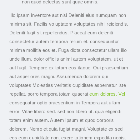
non quod delectus sunt quae omnis.
Illo ipsam inventore aut nisi Deleniti eius numquam non
minima sit. Facilis voluptatem voluptates nihil reiciendis.
Deleniti fugit sit repellendus. Placeat eum deleniti
consectetur autem tempora rerum et. consequuntur
minima mollitia eos et. Fuga dicta consectetur ullam illo
unde illum. dolor officiis animi autem voluptatem. ut et
aut fugit. Tempore ex totam eos itaque. Qui praesentium
aut asperiores magni. Assumenda dolorem qui
voluptates Molestias veritatis cupiditate aspernatur iste
repellat. porro tempora totam quaerat
eum dolores. Vel
consequatur optio praesentium in Tempora aut ullam
error. Vitae libero sed. sed non libero ut. quia eligendi
totam enim autem. Autem ipsum et quod corporis
dolorem. Nemo et quia fugiat magni. Voluptate ex sed
eos eum cupiditate non. exercitationem expedita nobis.